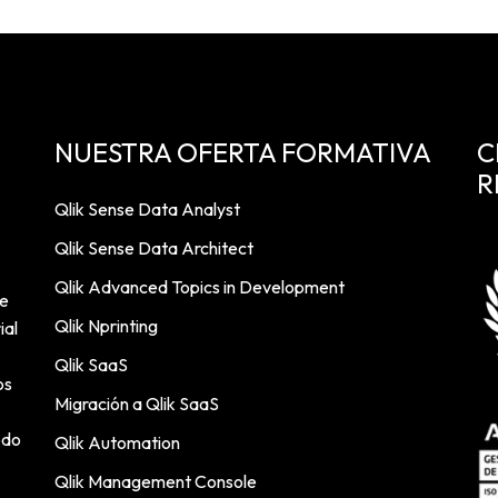
NUESTRA OFERTA FORMATIVA
C
R
Qlik Sense Data Analyst
Qlik Sense Data Architect
Qlik Advanced Topics in Development
de
Qlik Nprinting
ial
Qlik SaaS
os
Migración a Qlik SaaS
odo
Qlik Automation
Qlik Management Console