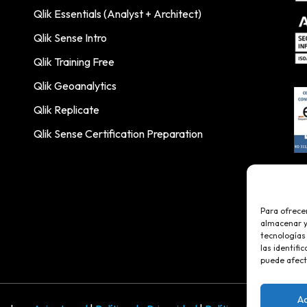
Qlik Essentials (Analyst + Architect)
Qlik Sense Intro
Qlik Training Free
Qlik Geoanalytics
Qlik Replicate
Qlik Sense Certification Preparation
Para ofrece
almacenar y/
tecnologías
las identifi
puede afect
A