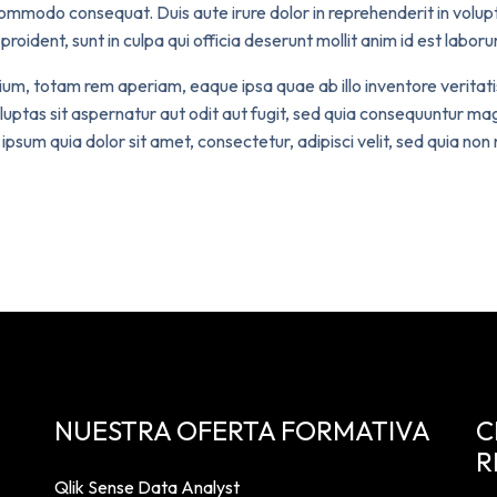
 commodo consequat. Duis aute irure dolor in reprehenderit in volupta
oident, sunt in culpa qui officia deserunt mollit anim id est laboru
m, totam rem aperiam, eaque ipsa quae ab illo inventore veritatis
ptas sit aspernatur aut odit aut fugit, sed quia consequuntur mag
ipsum quia dolor sit amet, consectetur, adipisci velit, sed quia n
NUESTRA OFERTA FORMATIVA
C
R
Qlik Sense Data Analyst