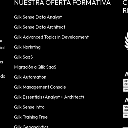
NUESTRA OFERTA FORMATIVA
C
R
Qlik Sense Data Analyst
Qlik Sense Data Architect
Qlik Advanced Topics in Development
de
Qlik Nprinting
ial
Qlik SaaS
os
Migración a Qlik SaaS
odo
Qlik Automation
Qlik Management Console
Qlik Essentials (Analyst + Architect)
Qlik Sense Intro
Qlik Training Free
Qlik Geoanalytics